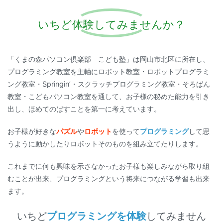
いちど体験してみませんか？
「くまの森パソコン倶楽部 こども塾」は岡山市北区に所在し、
プログラミング教室を主軸にロボット教室・ロボットプログラミ
ング教室・Springin’・スクラッチプログラミング教室・そろばん
教室・こどもパソコン教室を通して、お子様の秘めた能力を引き
出し、ほめてのばすことを第一に考えています。
お子様が好きな
パズル
や
ロボット
を使って
プログラミング
して思
うように動かしたりロボットそのものを組み立てたりします。
これまでに何も興味を示さなかったお子様も楽しみながら取り組
むことが出来、プログラミングという将来につながる学習も出来
ます。
いちど
プログラミングを体験
してみません