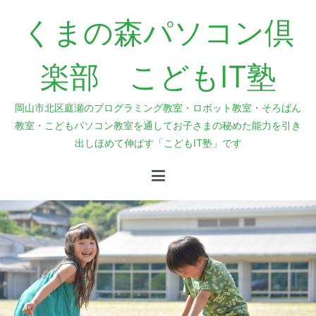
内
くまの森パソコン倶
容
を
ス
楽部 こどもIT塾
キ
ッ
岡山市北区庭瀬のプログラミング教室・ロボット教室・そろばん
プ
教室・こどもパソコン教室を通してお子さまの秘めた能力を引き
出しほめて伸ばす「こどもIT塾」です