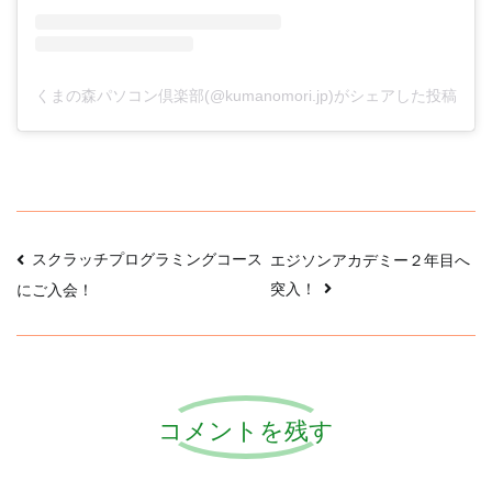
くまの森パソコン倶楽部(@kumanomori.jp)がシェアした投稿
投
スクラッチプログラミングコース
エジソンアカデミー２年目へ
突入！
にご入会！
稿
ナ
ビ
コメントを残す
ゲ