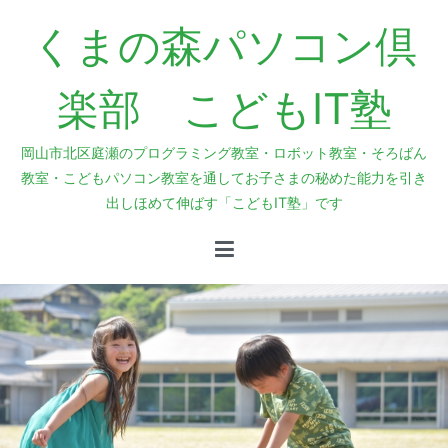
内
くまの森パソコン倶
容
を
ス
楽部 こどもIT塾
キ
ッ
岡山市北区庭瀬のプログラミング教室・ロボット教室・そろばん
プ
教室・こどもパソコン教室を通してお子さまの秘めた能力を引き
出しほめて伸ばす「こどもIT塾」です