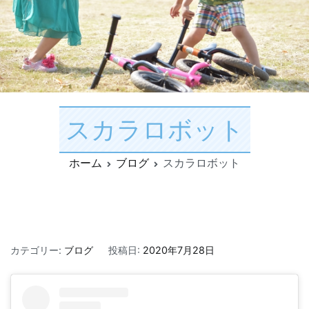
スカラロボット
ホーム
ブログ
スカラロボット
ス
コ
カテゴリー:
ブログ
作
投稿日:
2020年7月28日
カ
メ
者:
ラ
ン
く
ロ
ト
ま