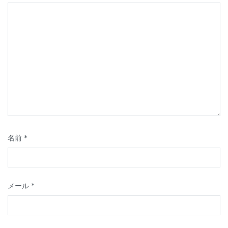
ョ
ン
名前
*
メール
*