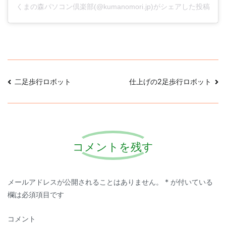
くまの森パソコン倶楽部(@kumanomori.jp)がシェアした投稿
投
二足歩行ロボット
仕上げの2足歩行ロボット
稿
ナ
ビ
コメントを残す
ゲ
メールアドレスが公開されることはありません。
*
が付いている
ー
欄は必須項目です
シ
コメント