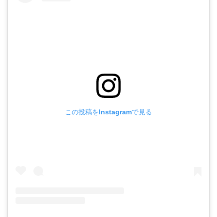
ボ
は
先
ッ
ま
生
ト
だ
へ
あ
の
り
ま
せ
ん
この投稿をInstagramで見る